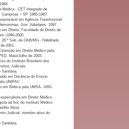
1984.
a Médica : CET Integrado de
 Campinas – SP. 1985-1987.
sponsável em Agência Transfusional
 Hemominas, Gov. Valadares. 1997.
 em Direito: Faculdade de Direito de
oni -1996-2000.
 28.ª Sub. da OAB/MG - Habilitado
de 2001.
Extensão em Direito Médico pela
ED, Maio/Julho de 2003.
vo do Instituto Brasileiro dos
ritos Judiciais.
 Sanitária.
ado em Docência do Ensino
pela UNIPAC
o em Biética pela UMSA - ARG
especialista em Direito Médico.
gista
ad hoc
do Instituto Médico
eófilo Otoni.
rito Judicial, membro ativo do
.
 Sanitária.