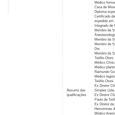
Médico forma
Casa de Miseri
Diploma expe
Certificado d
expedido em 
Integrado de
Membro da So
Anestesiologi
Membro da So
Membro da So
Dor.
Membro da So
Teófilo Otoni.
Médico Clíni
Médico planto
Raimundo Gob
Médico legis
Teófilo Otoni.
Ex Diretor Cl
Resumo das
Simples Ltda
qualificações
Ex Diretor Cl
Paulo de Teóf
Ex Diretor da
Hemominas do
Médico Aneste