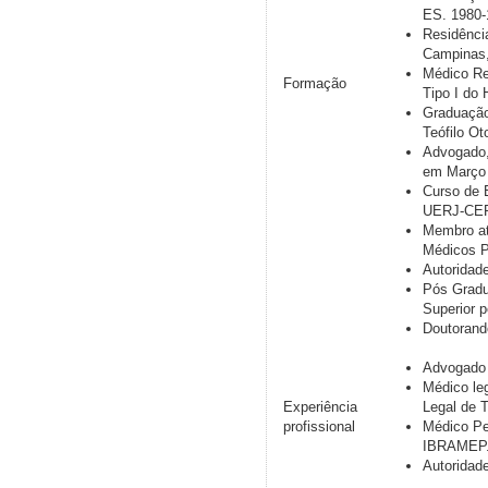
ES. 1980-
Residênci
Campinas,
Médico Re
Formação
Tipo I do
Graduação
Teófilo Ot
Advogado,
em Março 
Curso de 
UERJ-CEP
Membro ati
Médicos Pe
Autoridade
Pós Gradu
Superior 
Doutorand
Advogado 
Médico le
Experiência
Legal de T
profissional
Médico Pe
IBRAMEP
Autoridade