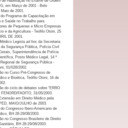
do de Habilitação no Exame de Ordem
, em Março de 2001 - Belo
, Maio de 2001.
u do Programa de Capacitação em
 e Saúde no Trabalho para
ores de Pequenas e Micro Empresas
o e da Agricultura - Teófilo Otoni, 25
BRIL DE 2001.
Médico Legista
ad hoc
da Secretaria
da Segurança Pública, Polícia Civil
Gerais, Superintendência de Polícia
entífica, Posto Médico Legal, 14.ª
 Regional de Segurança Pública -
oni, 01/028/2002.
ção no Curso Pré-Congresso de
dico e Bioética, Teófilo Otoni, 16 de
002.
ção do ciclo de debates sobre “ERRO
 FENORD/FADITO, 31/05/2003.
Extensão em Direito Médico pela
ED, MAIO/JULHO de 2003.
u do Congresso Ibero-Americano de
édico, BH 28-29/08/2003.
ão no Congresso Brasileiro de Direito
Sanitário, BH 28-29/08/2003.