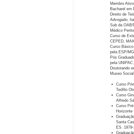
Membro Ativo 
Bacharel em D
Direito de Te
Advogado, hab
Sub da OAB
Médico Perit
Curso de Ext
CEPED, MAIO
Curso Básico
pela ESP/MG, 
Pós Graduado
pela UNIPAC
Doutorando em
Museo Socia
Curso Prim
Teófilo O
Curso Gina
Alfredo Sá
Curso Pré
Horizonte
Graduação
Santa Casa
ES. 1979-
Graduação