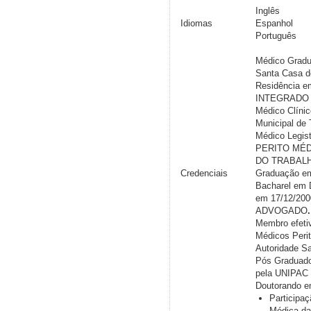
Inglês
Idiomas
Espanhol
Português
Médico Gradu
Santa Casa de
Residência e
INTEGRADO
Médico Clínic
Municipal de 
Médico Legis
PERITO MÉD
DO TRABALH
Credenciais
Graduação e
Bacharel em D
em 17/12/200
ADVOGADO
.
Membro efeti
Médicos Perit
Autoridade Sa
Pós Graduado
pela UNIPAC
Doutorando e
Participa
Médica da