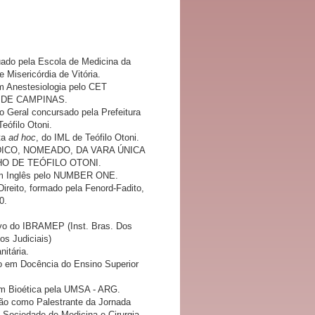
ado pela Escola de Medicina da
 Misericórdia de Vitória.
m Anestesiologia pelo CET
 DE CAMPINAS.
o Geral concursado pela Prefeitura
Teófilo Otoni.
ta
ad hoc
, do IML de Teófilo Otoni.
ICO, NOMEADO, DA VARA ÚNICA
O DE TEÓFILO OTONI.
m Inglês pelo NUMBER ONE.
ireito, formado pela Fenord-Fadito,
0.
vo do IBRAMEP (Inst. Bras. Dos
os Judiciais)
nitária.
 em Docência do Ensino Superior
m Bioética pela UMSA - ARG.
ção como Palestrante da Jornada
 Sociedade de Medicina e Cirurgia