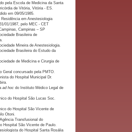
do pela Escola de Medicina da Santa
córdia de Vitória, Vitória - ES.
dido em 09/05/1985.
e Residência em Anestesiologia
31/01/1987, pelo MEC - CET
 Campinas, Campinas – SP
ciedade Brasileira de
a.
ciedade Mineira de Anestesiologia.
ciedade Brasileira do Estudo da
ciedade de Medicina e Cirurgia de
co Geral concursado pela PMTO.
nista do Hospital Municipal Dr.
ira.
ta
ad hoc
do Instituto Médico Legal de
ínico do Hospital São Lucas Soc.
.
inico do Hospital São Vicente de
ilo Otoni.
 Agência Transfusional do
 Hospital São Vicente de Paulo.
siologista do Hospital Santa Rosália