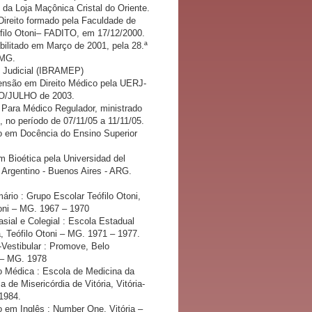
da Loja Maçônica Cristal do Oriente.
ireito formado pela Faculdade de
ófilo Otoni– FADITO, em 17/12/2000.
ilitado em Março de 2001, pela 28.ª
/MG.
o Judicial (IBRAMEP)
ensão em Direito Médico pela UERJ-
/JULHO de 2003.
 Para Médico Regulador, ministrado
no período de 07/11/05 a 11/11/05.
 em Docência do Ensino Superior
.
 Bioética pela Universidad del
l Argentino - Buenos Aires - ARG.
ário : Grupo Escolar Teófilo Otoni,
toni – MG. 1967 – 1970
sial e Colegial : Escola Estadual
, Teófilo Otoni – MG. 1971 – 1977.
-Vestibular : Promove, Belo
 – MG. 1978
 Médica : Escola de Medicina da
 de Misericórdia de Vitória, Vitória-
1984.
 em Inglês : Number One, Vitória –