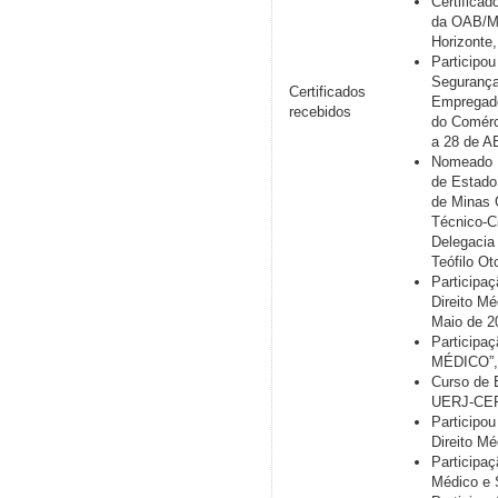
Certifica
da OAB/MG
Horizonte
Participo
Segurança
Certificados
Empregad
recebidos
do Comérci
a 28 de A
Nomeado 
de Estado 
de Minas 
Técnico-Ci
Delegacia
Teófilo Ot
Participa
Direito Mé
Maio de 2
Participa
MÉDICO”,
Curso de 
UERJ-CEP
Participo
Direito M
Participaç
Médico e 