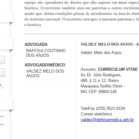
equipe são operadores do direito que dão suporte em áreas espec
bioética. O escritório também atua em parcerias a outros escritóri
sendo que, detém condições plenas de atendimento na área de dire
do território nacional. O escritório está apto à ministrar palestras e
e bioética.
VALDEZ MELO DOS ANJOS -
ADVOGADA
RAFFISA COUTINHO
Valdez Melo dos Anjos
DOS ANJOS
ADVOGADO/MÉDICO
Assunto:
CURRICULUM VITAE
VALDEZ MELO DOS
Av Dr. Júlio Rodrigues,
ANJOS
490, lj 11 e 12, Bairro
r
Marajoara,Teófilo Otoni -
MG CEP 39803-145
TeleFax (033) 3521-9159
Correio eletrônico
valdez@defesamedica.adv.br