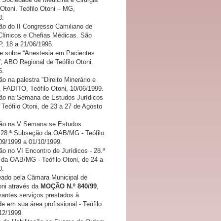
 Otoni. Teófilo Otoni – MG,
8.
ção do II Congresso Camiliano de
 Clínicos e Chefias Médicas. São
P, 18 a 21/06/1995.
te sobre “Anestesia em Pacientes
, ABO Regional de Teófilo Otoni.
5.
ão na palestra "Direito Minerário e
, FADITO, Teófilo Otoni, 10/06/1999.
ção na Semana de Estudos Jurídicos
Teófilo Otoni, de 23 a 27 de Agosto
ção na V Semana se Estudos
, 28.ª Subseção da OAB/MG - Teófilo
/09/1999 a 01/10/1999.
ão no VI Encontro de Jurídicos - 28.ª
da OAB/MG - Teófilo Otoni, de 24 a
0.
do pela Câmara Municipal de
oni através da
MOÇÃO N.º 840/99
,
vantes serviços prestados à
 em sua área profissional - Teófilo
12/1999.