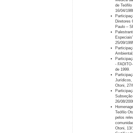
de Teófilo
16/04/198
Participa
Diretores
Paulo – S
Palestran
Especiais”
25/09/199
Participaç
Ambiental
Participa
- FADITO- 
de 1999.
Participa
Jurídicos
Otoni, 27
Participaç
Subseção 
26/08/200
Homenagea
Teófilo Ot
pelos rele
comunidade
Otoni, 13/