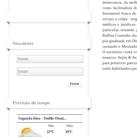
democracia, da melh
como facilitadora d
fenomenal busca de 
escopo a culpa - neg
médicos e jurídicos
particular, restand
Raffisa Coutinho do
pós-graduada em Dire
Newsletter
cursando o Mestrado
O escritório conta c
nuances. Anjos & Anj
para possíveis parce
estão habilitados par
Enviar
Previsão do tempo
Segunda-feira - Teófilo Otoni...
Min
Máx
22ºC
34ºC